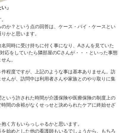
たい」
す。
るのか？という点の回答は、ケース・バイ・ケースとい
通りかと思います。
数名同時に受け持ちに付く事になり、Aさんを見ていた
の対応をしていたら隣部屋のCさんが・・・といった事態
ません。
６件程度ですが、上記のような事は基本ありません。訪
ませんが、訪問中は利用者さんや家族とのやり取りに集
問という許された時間が介護保険や医療保険の制度上の
で時間の余裕がなくせっせと決められたケアに終始せざ
抱く方もいらっしゃるかと思います。
長を始めとした他の看護師もいるでしょうから、もちろ