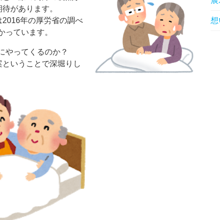
展
期待があります。
想
2016年の厚労省の調べ
分かっています。
宅にやってくるのか？
案ということで深堀りし