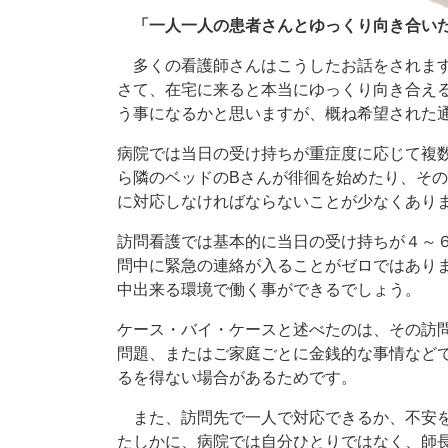
「一人一人の患者さんとゆっくり向き合い
​​ 多くの看護師さんはこうしたお話をされま
さて、在宅に来ると本当にゆっくり向き合え
う事になるかと思いますが、概ね希望された
病院では当日の受け持ちが重症度に応じて複
ら隣のベッドのBさんが徘徊を始めたり、そ
に対応しなければならないことが少なくあり
訪問看護では基本的に当日の受け持ちが４～
問中に緊急の連絡が入ることがゼロではあり
中出来る環境で働く事ができるでしょう。
ケース・バイ・ケースと述べたのは、その訪
問題、またはご家庭ごとに金銭的な事情など
るを得ない場合があるためです。
また、訪問先で一人で対応できるか、不安を
たしかに、病院では自分ひとりではなく、師