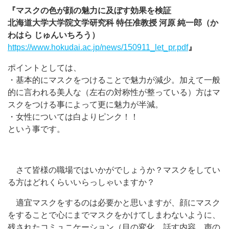
『マスクの色が顔の魅力に及ぼす効果を検証
北海道大学大学院文学研究科 特任准教授 河原 純一郎（か
わはら じゅんいちろう）
https://www.hokudai.ac.jp/news/150911_let_pr.pdf
』
ポイントとしては、
・基本的にマスクをつけることで魅力が減少。加えて一般
的に言われる美人な（左右の対称性が整っている）方はマ
スクをつける事によって更に魅力が半減。
・女性については白よりピンク！！
という事です。
さて皆様の職場ではいかがでしょうか？マスクをしてい
る方はどれくらいいらっしゃいますか？
​​ 適宜マスクをするのは必要かと思いますが、顔にマスク
をすることで心にまでマスクをかけてしまわないように、
残されたコミュニケーション（目の変化、話す内容、声の