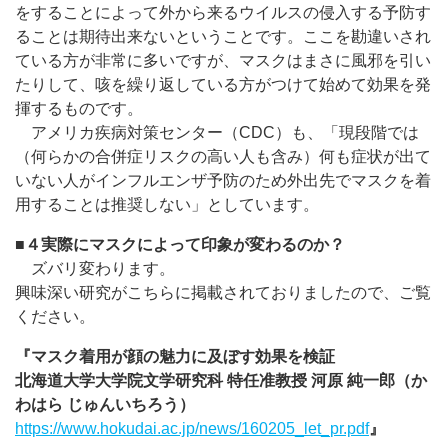
をすることによって外から来るウイルスの侵入する予防す
ることは期待出来ないということです。ここを勘違いされ
ている方が非常に多いですが、マスクはまさに風邪を引い
たりして、咳を繰り返している方がつけて始めて効果を発
揮するものです。
アメリカ疾病対策センター（CDC）も、「現段階では
（何らかの合併症リスクの高い人も含み）何も症状が出て
いない人がインフルエンザ予防のため外出先でマスクを着
用することは推奨しない」としています。
■
４実際にマスクによって印象が変わるのか？
ズバリ変わります。
興味深い研究がこちらに掲載されておりましたので、ご覧
ください。
『マスク着用が顔の魅力に及ぼす効果を検証
北海道大学大学院文学研究科 特任准教授 河原 純一郎（か
わはら じゅんいちろう）
https://www.hokudai.ac.jp/news/160205_let_pr.pdf
』