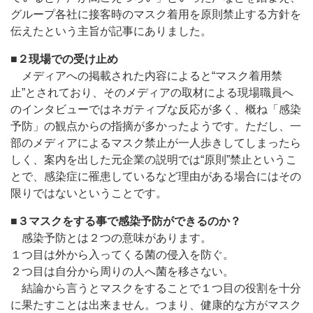
グループ各社に接客時のマスク着用を原則禁止する方針を
伝えたという主旨が記事にありました。
■
２現場での受け止め
メディアへの掲載された内容によると“マスク着用禁
止”とされており、そのメディアの取材による現場職員へ
のインタビューではネガティブな反応が多く、概ね「感染
予防」の観点からの指摘が多かったようです。ただし、一
部のメディアによるマスク禁止が一人歩きしてしまったら
しく、案内を出した元企業の説明では“原則”禁止というこ
とで、感染症に罹患しているなど理由がある場合にはその
限りではないということです。
■
３マスクをする事で感染予防ができるのか？
感染予防とは２つの意味があります。
１つ目は外から入ってくる菌の侵入を防ぐ。
２つ目は自分から周りの人へ菌を移さない。
結論から言うとマスクをすることで１つ目の役割を十分
に果たすことは出来ません。つまり、健康的な方がマスク