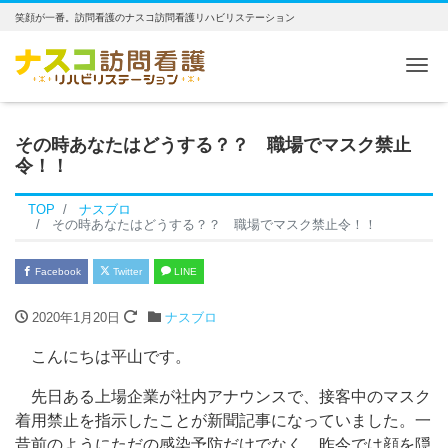
笑顔が一番。訪問看護のナスコ訪問看護リハビリステーション
Me
その時あなたはどうする？？ 職場でマスク禁止
令！！
TOP
ナスブロ
その時あなたはどうする？？ 職場でマスク禁止令！！
Facebook
Twitter
LINE
2020年1月20日
ナスブロ
こんにちは平山です。
先日ある上場企業が社内アナウンスで、接客中のマスク
着用禁止を指示したことが新聞記事になっていました。一
昔前のようにただの感染予防だけでなく、昨今では顔を隠